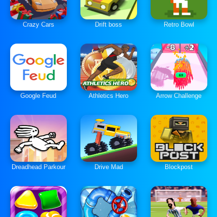
Crazy Cars
Drift boss
Retro Bowl
Google Feud
Athletics Hero
Arrow Challenge
Dreadhead Parkour
Drive Mad
Blockpost