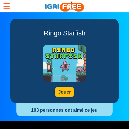
☰
Ringo Starfish
Jouer
103 personnes ont aimé ce jeu