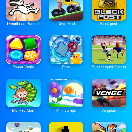
Dreadhead Parkour
Drive Mad
Blockpost
Sweet World
Pipe
Super Liquid Soccer
Monkey Mart
Mini Jumps
Venge.io