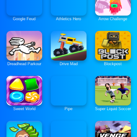
Google Feud
Athletics Hero
Arrow Challenge
Dreadhead Parkour
Drive Mad
Blockpost
Sweet World
Pipe
Super Liquid Soccer