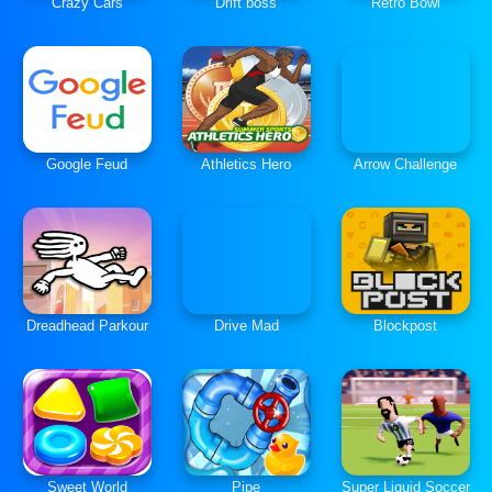
Crazy Cars
Drift boss
Retro Bowl
Google Feud
Athletics Hero
Arrow Challenge
Dreadhead Parkour
Drive Mad
Blockpost
Sweet World
Pipe
Super Liquid Soccer