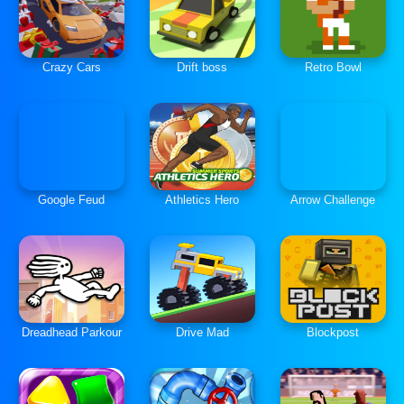
Crazy Cars
Drift boss
Retro Bowl
Google Feud
Athletics Hero
Arrow Challenge
Dreadhead Parkour
Drive Mad
Blockpost