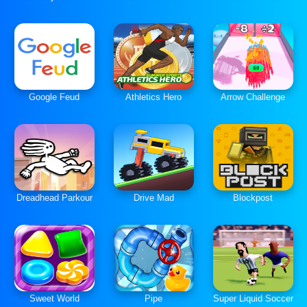
Google Feud
Athletics Hero
Arrow Challenge
Dreadhead Parkour
Drive Mad
Blockpost
Sweet World
Pipe
Super Liquid Soccer