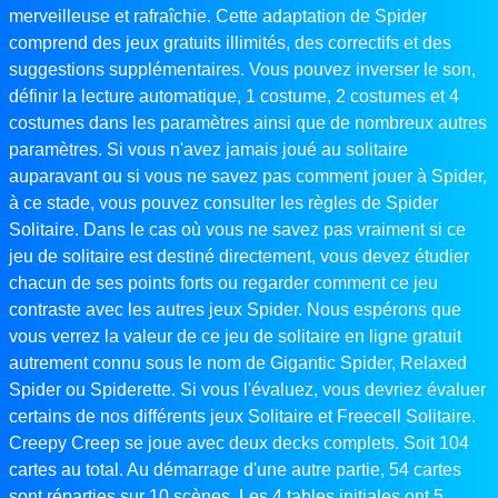
merveilleuse et rafraîchie. Cette adaptation de Spider
comprend des jeux gratuits illimités, des correctifs et des
suggestions supplémentaires. Vous pouvez inverser le son,
définir la lecture automatique, 1 costume, 2 costumes et 4
costumes dans les paramètres ainsi que de nombreux autres
paramètres. Si vous n'avez jamais joué au solitaire
auparavant ou si vous ne savez pas comment jouer à Spider,
à ce stade, vous pouvez consulter les règles de Spider
Solitaire. Dans le cas où vous ne savez pas vraiment si ce
jeu de solitaire est destiné directement, vous devez étudier
chacun de ses points forts ou regarder comment ce jeu
contraste avec les autres jeux Spider. Nous espérons que
vous verrez la valeur de ce jeu de solitaire en ligne gratuit
autrement connu sous le nom de Gigantic Spider, Relaxed
Spider ou Spiderette. Si vous l'évaluez, vous devriez évaluer
certains de nos différents jeux Solitaire et Freecell Solitaire.
Creepy Creep se joue avec deux decks complets. Soit 104
cartes au total. Au démarrage d'une autre partie, 54 cartes
sont réparties sur 10 scènes. Les 4 tables initiales ont 5