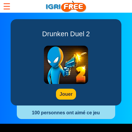
☰
Drunken Duel 2
Jouer
100 personnes ont aimé ce jeu