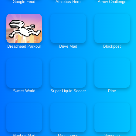
Google Feud
Athletics Hero
Arrow Challenge
Dreadhead Parkour
Drive Mad
Blockpost
Sweet World
Super Liquid Soccer
Pipe
Monkey Mart
Mini Jumps
Venge.io