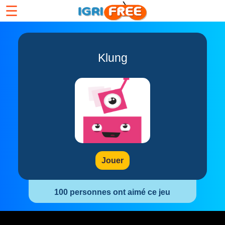
☰
Klung
Jouer
100 personnes ont aimé ce jeu