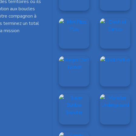
es territoires où ils
ntion aux boucles
votre compagnon à
s terminez un total
a mission