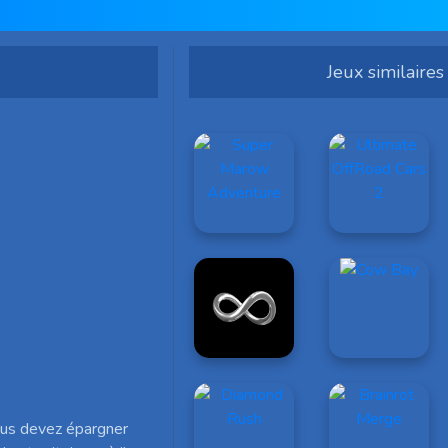
Jeux similaires
ous devez épargner