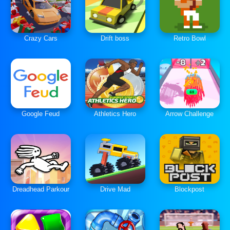
Crazy Cars
Drift boss
Retro Bowl
Google Feud
Athletics Hero
Arrow Challenge
Dreadhead Parkour
Drive Mad
Blockpost