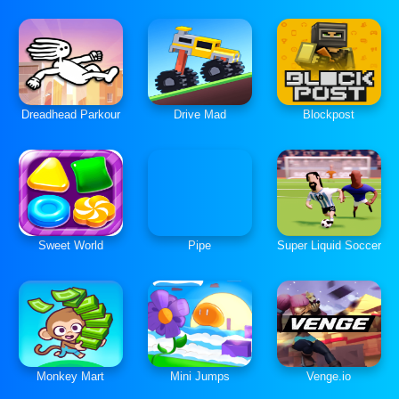
Dreadhead Parkour
Drive Mad
Blockpost
Sweet World
Pipe
Super Liquid Soccer
Monkey Mart
Mini Jumps
Venge.io