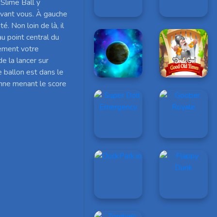
 Slime Ball y
devant vous. À gauche
é. Non loin de là, il
au point central du
lement votre
de la lancer sur
e ballon est dans le
onne menant le score