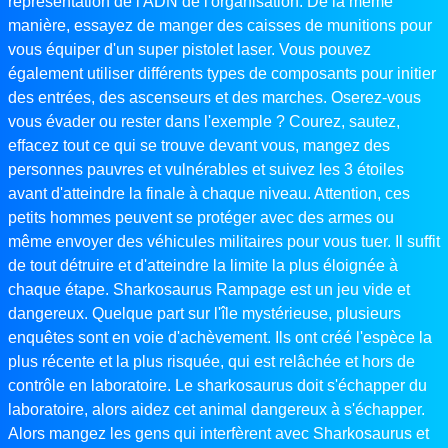
représentation de l'ADN de l'organisation. De la même
manière, essayez de manger des caisses de munitions pour
vous équiper d'un super pistolet laser. Vous pouvez
également utiliser différents types de composants pour initier
des entrées, des ascenseurs et des marches. Oserez-vous
vous évader ou rester dans l'exemple ? Courez, sautez,
effacez tout ce qui se trouve devant vous, mangez des
personnes pauvres et vulnérables et suivez les 3 étoiles
avant d'atteindre la finale à chaque niveau. Attention, ces
petits hommes peuvent se protéger avec des armes ou
même envoyer des véhicules militaires pour vous tuer. Il suffit
de tout détruire et d'atteindre la limite la plus éloignée à
chaque étape. Sharkosaurus Rampage est un jeu vide et
dangereux. Quelque part sur l'île mystérieuse, plusieurs
enquêtes sont en voie d'achèvement. Ils ont créé l'espèce la
plus récente et la plus risquée, qui est relâchée et hors de
contrôle en laboratoire. Le sharkosaurus doit s'échapper du
laboratoire, alors aidez cet animal dangereux à s'échapper.
Alors mangez les gens qui interfèrent avec Sharkosaurus et