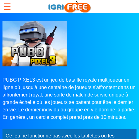
☰
PUBG PIXEL3 est un jeu de bataille royale multijoueur en
ligne où jusqu'à une centaine de joueurs s'affrontent dans un
affrontement royal, une sorte de match de survie unique à
grande échelle où les joueurs se battent pour être le dernier
en vie. Le dernier individu ou groupe en vie domine la partie.
En général, un cercle complet prend près de 10 minutes.
Ce jeu ne fonctionne pas avec les tablettes ou les