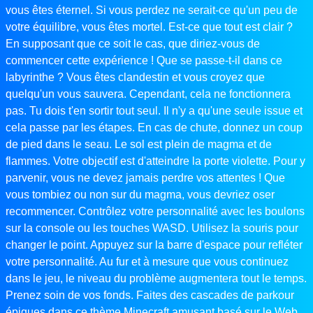
vous êtes éternel. Si vous perdez ne serait-ce qu'un peu de
votre équilibre, vous êtes mortel. Est-ce que tout est clair ?
En supposant que ce soit le cas, que diriez-vous de
commencer cette expérience ! Que se passe-t-il dans ce
labyrinthe ? Vous êtes clandestin et vous croyez que
quelqu'un vous sauvera. Cependant, cela ne fonctionnera
pas. Tu dois t'en sortir tout seul. Il n'y a qu'une seule issue et
cela passe par les étapes. En cas de chute, donnez un coup
de pied dans le seau. Le sol est plein de magma et de
flammes. Votre objectif est d'atteindre la porte violette. Pour y
parvenir, vous ne devez jamais perdre vos attentes ! Que
vous tombiez ou non sur du magma, vous devriez oser
recommencer. Contrôlez votre personnalité avec les boulons
sur la console ou les touches WASD. Utilisez la souris pour
changer le point. Appuyez sur la barre d'espace pour refléter
votre personnalité. Au fur et à mesure que vous continuez
dans le jeu, le niveau du problème augmentera tout le temps.
Prenez soin de vos fonds. Faites des cascades de parkour
épiques dans ce thème Minecraft amusant basé sur le Web.