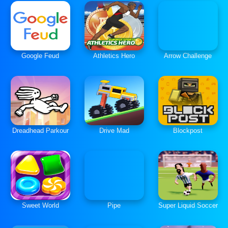
Google Feud
Athletics Hero
Arrow Challenge
Dreadhead Parkour
Drive Mad
Blockpost
Sweet World
Pipe
Super Liquid Soccer