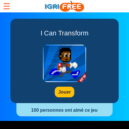
☰
I Can Transform
Jouer
100 personnes ont aimé ce jeu