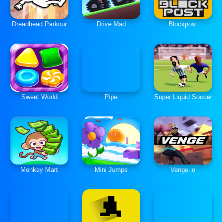
Dreadhead Parkour
Drive Mad
Blockpost
Sweet World
Pipe
Super Liquid Soccer
Monkey Mart
Mini Jumps
Venge.io