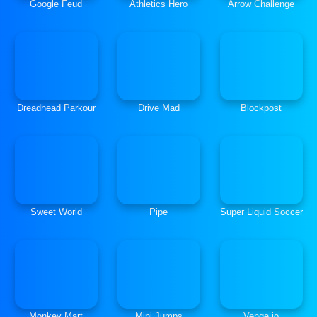
Google Feud
Athletics Hero
Arrow Challenge
Dreadhead Parkour
Drive Mad
Blockpost
Sweet World
Pipe
Super Liquid Soccer
Monkey Mart
Mini Jumps
Venge.io