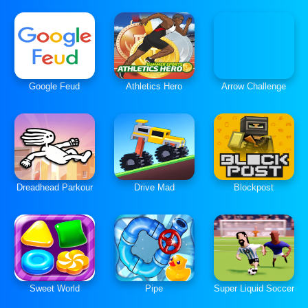
Google Feud
Athletics Hero
Arrow Challenge
Dreadhead Parkour
Drive Mad
Blockpost
Sweet World
Pipe
Super Liquid Soccer