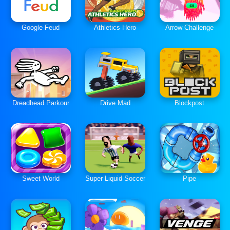
Google Feud
Athletics Hero
Arrow Challenge
Dreadhead Parkour
Drive Mad
Blockpost
Sweet World
Super Liquid Soccer
Pipe