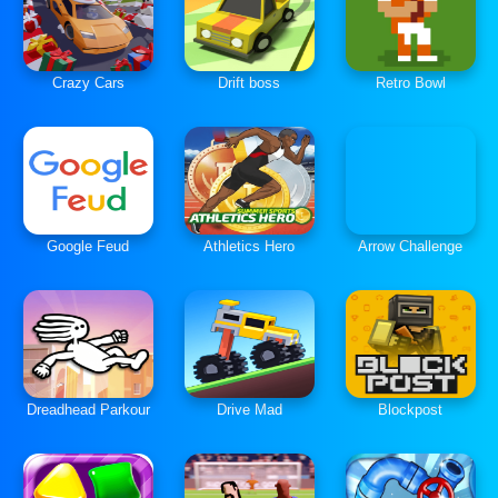
Crazy Cars
Drift boss
Retro Bowl
Google Feud
Athletics Hero
Arrow Challenge
Dreadhead Parkour
Drive Mad
Blockpost